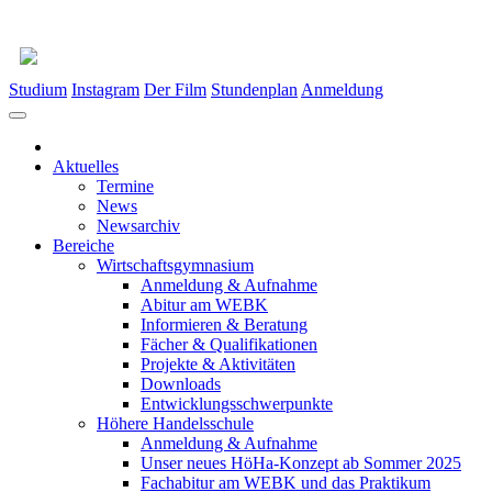
Studium
Instagram
Der Film
Stundenplan
Anmeldung
Aktuelles
Termine
News
Newsarchiv
Bereiche
Wirtschaftsgymnasium
Anmeldung & Aufnahme
Abitur am WEBK
Informieren & Beratung
Fächer & Qualifikationen
Projekte & Aktivitäten
Downloads
Entwicklungsschwerpunkte
Höhere Handelsschule
Anmeldung & Aufnahme
Unser neues HöHa-Konzept ab Sommer 2025
Fachabitur am WEBK und das Praktikum