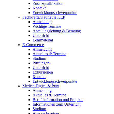
Zusatzqualifikation
Kontakt
Entwicklungsschwerpunkte
Fachkräfte/Kaufleute KEP
Anmeldung
Wichtige Termine
Abteilungsleitung & Beratung
Unterricht
Lehrmaterial
E-Commerce
Anmeldung
Aktuelles & Termine
Studium
Prüfungen
Unterricht
Exkursionen
Kontakt
Entwicklungsschwerpunkte
Medien Digital & Print
Anmeldung
Aktuelles & Termine
Berufsinformation und Projekte
Informationen zum Unterricht
Studium
Ansprechpartner