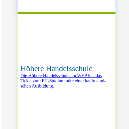
Höhere Handelsschule
Die Hö­he­re Han­dels­schu­le am WEBK – das
Ticket zum FH-­Stu­di­um oder ei­ner kauf­män­ni­
schen Aus­bil­dung.