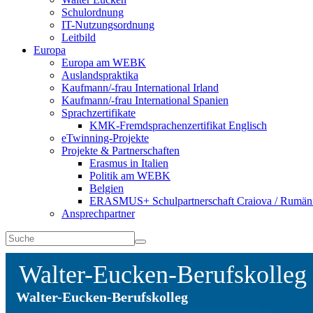
Schulordnung
IT-Nutzungsordnung
Leitbild
Europa
Europa am WEBK
Auslandspraktika
Kaufmann/-frau International Irland
Kaufmann/-frau International Spanien
Sprachzertifikate
KMK-Fremdsprachenzertifikat Englisch
eTwinning-Projekte
Projekte & Partnerschaften
Erasmus in Italien
Politik am WEBK
Belgien
ERASMUS+ Schulpartnerschaft Craiova / Rumän
Ansprechpartner
Walter-Eucken-Berufskolleg
Walter-Eucken-Berufskolleg