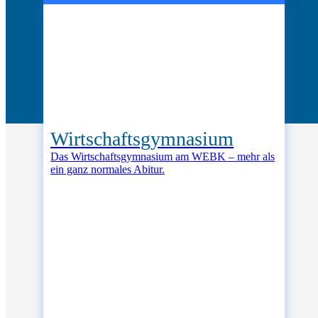
Wirtschafts­gymnasium
Das Wirt­schafts­gym­na­si­um am WEBK – mehr als
ein ganz nor­ma­les Abi­tur.