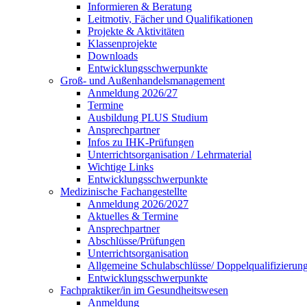
Informieren & Beratung
Leitmotiv, Fächer und Qualifikationen
Projekte & Aktivitäten
Klassenprojekte
Downloads
Entwicklungsschwerpunkte
Groß- und Außenhandelsmanagement
Anmeldung 2026/27
Termine
Ausbildung PLUS Studium
Ansprechpartner
Infos zu IHK-Prüfungen
Unterrichtsorganisation / Lehrmaterial
Wichtige Links
Entwicklungsschwerpunkte
Medizinische Fachangestellte
Anmeldung 2026/2027
Aktuelles & Termine
Ansprechpartner
Abschlüsse/Prüfungen
Unterrichtsorganisation
Allgemeine Schulabschlüsse/ Doppelqualifizieru
Entwicklungsschwerpunkte
Fachpraktiker/in im Gesundheitswesen
Anmeldung