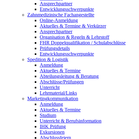
Ansprechpartner
Entwicklungsschwerpunkte
Zahnmedizinische Fachangestellte
Online-Anmeldung
Aktuelles & Termine & Verkürzer
Ansprechpartner
Organisation & Regeln & Lehrstoff
FHR Doppelqualifikation / Schulabschlüsse
Prüfungsdetails
Entwicklungsschwerpunkte
Spedition & Logistik
Anmeldung
Aktuelles & Termine
Abteilungsleitung & Beratung
Abschlüsse/Prüfungen
Unterricht
Lehrmaterial/Links
Marketingkommunikation
Anmeldung
Aktuelles & Termine
Studium
Unterricht & Berufsinformation
IHK Prüfung
Exkursionen
Abschlussfeiern