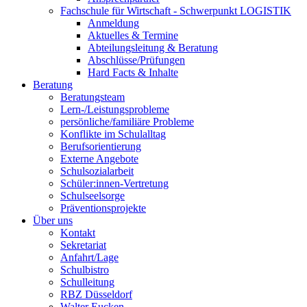
Fachschule für Wirtschaft - Schwerpunkt LOGISTIK
Anmeldung
Aktuelles & Termine
Abteilungsleitung & Beratung
Abschlüsse/Prüfungen
Hard Facts & Inhalte
Beratung
Beratungsteam
Lern-/Leistungsprobleme
persönliche/familiäre Probleme
Konflikte im Schulalltag
Berufsorientierung
Externe Angebote
Schulsozialarbeit
Schüler:innen-Vertretung
Schulseelsorge
Präventionsprojekte
Über uns
Kontakt
Sekretariat
Anfahrt/Lage
Schulbistro
Schulleitung
RBZ Düsseldorf
Walter Eucken